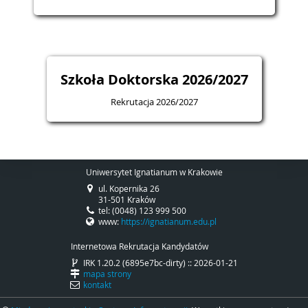
Szkoła Doktorska 2026/2027
Rekrutacja 2026/2027
Uniwersytet Ignatianum w Krakowie
ul. Kopernika 26
31-501 Kraków
tel: (0048) 123 999 500
www:
https://ignatianum.edu.pl
Internetowa Rekrutacja Kandydatów
IRK 1.20.2 (6895e7bc-dirty) :: 2026-01-21
mapa strony
kontakt